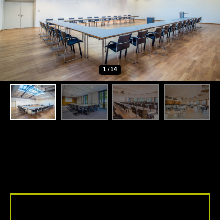
1
/
14