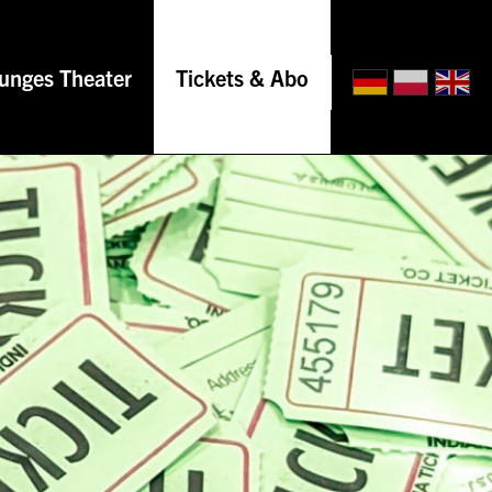
unges Theater
Tickets & Abo
ssionen
iern
tungen