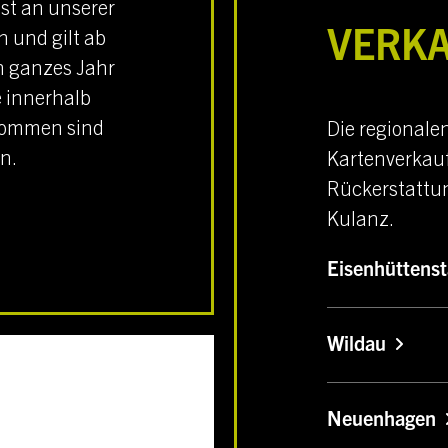
 ist an unserer
h und gilt ab
VERK
n ganzes Jahr
e innerhalb
enommen sind
Die regionale
n.
Kartenverkauf
Rückerstattun
Kulanz.
Eisenhüttenst
Wildau
Neuenhagen