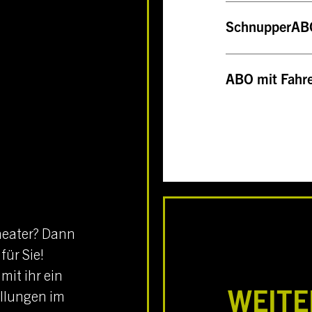
SchnupperAB
ABO mit Fahr
heater? Dann
für Sie!
mit ihr ein
ellungen im
WEITE