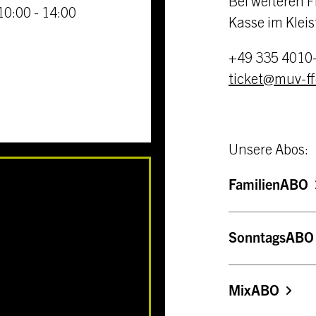
Bei weiteren F
0:00 - 14:00
Kasse im
Klei
+49 335 4010
ticket@muv-ff
Unsere Abos:
FamilienABO
SonntagsABO
MixABO