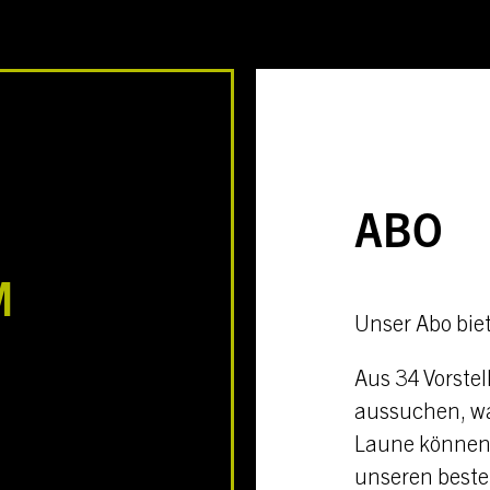
ABO
M
Unser Abo biet
Aus 34 Vorste
aussuchen, wa
Laune können 
unseren best