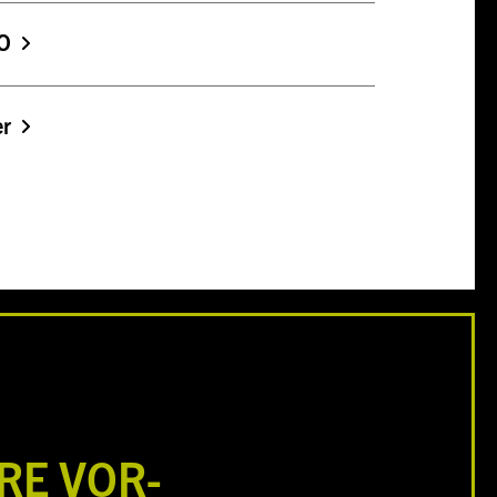
O
er
RE VOR­