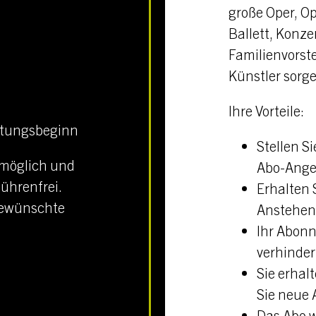
große Oper, Op
Ballett, Konze
Familienvorst
Künstler sorge
Ihre Vorteile:
altungsbeginn
Stellen S
 möglich und
Abo-Ange
ührenfrei.
Erhalten 
 gewünschte
Anstehen
Ihr Abonn
verhinder
Sie erhal
Sie neue
Das Abo w