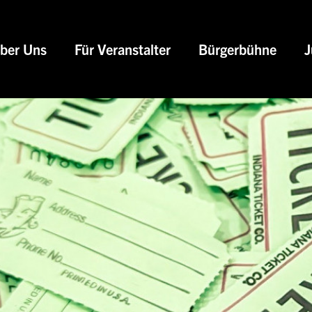
ber Uns
Für Veranstalter
Bürgerbühne
J
Tagungen und Podiumsdisku
Firmen- und Familienfe
Kulturelle Gastveranstal