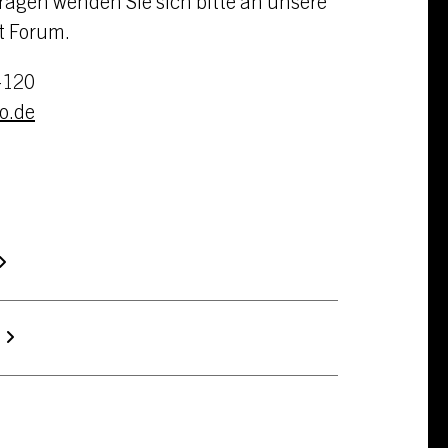
ragen wenden Sie sich bitte an unsere
st Forum
.
-120
o.de