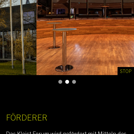
STOP
FÖRDERER
Das
Kleist Forum
wird gefördert mit Mitteln des